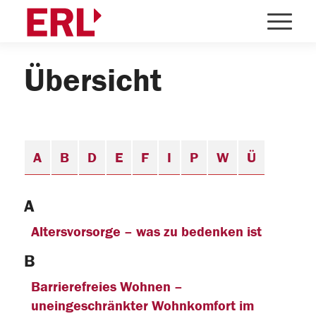
Übersicht
A
B
D
E
F
I
P
W
Ü
A
Altersvorsorge – was zu bedenken ist
B
Barrierefreies Wohnen –
uneingeschränkter Wohnkomfort im