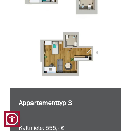
Appartementtyp 3
Kaltmiete: 555,- €