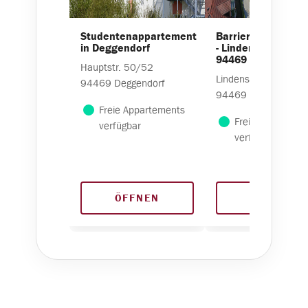
Studentenappartement
Barrierefreies Wo
in Deggendorf
- Lindenstr. 1a+b,
94469 Deggendorf
Hauptstr.
50/52
Lindenstr.
1a+b
94469
Deggendorf
94469
Deggendorf
Freie Appartements
Freie Wohnunge
verfügbar
verfügbar
ÖFFNEN
ÖFFNEN