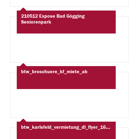
210512 Expose Bad Gögging
Seniorenpark
btw_broschuere_kf_miete_ab
btw_karlsfeld_vermietung_dl_flyer_160616