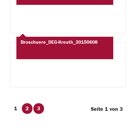
Broschuere_DEG-Kreuth_20150608
1
2
3
Seite 1 von 3