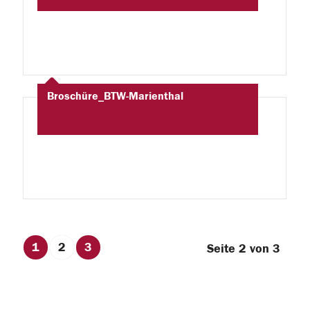
Broschüre_BTW-Marienthal
1
2
3
Seite 2 von 3