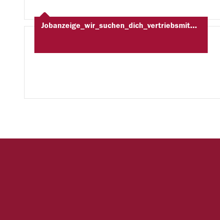
Jobanzeige_wir_suchen_dich_vertriebsmitarbeiter_vertriebsassistenten_studentische_Mitarbeiter_marketing_und_vertrieb