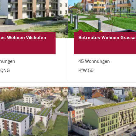
tes Wohnen Vilshofen
Betreutes Wohnen Grassa
nungen
45 Wohnungen
 QNG
KfW 55