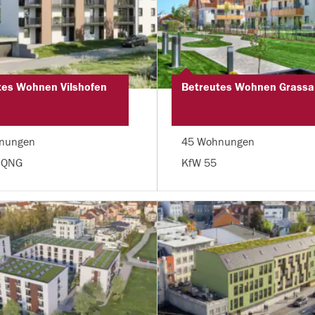
tes Wohnen Vilshofen
Betreutes Wohnen Grassa
nungen
45 Wohnungen
 QNG
KfW 55