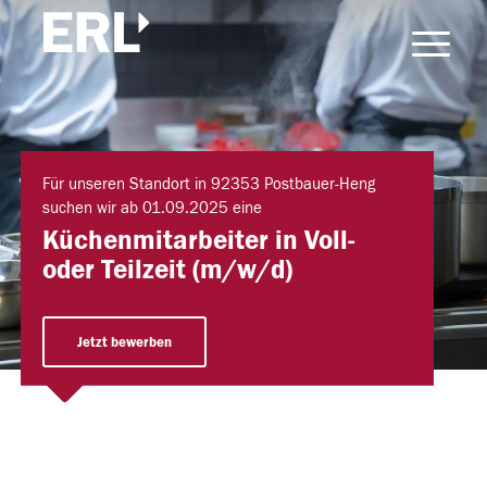
Für unseren Standort in 92353 Postbauer-Heng
suchen wir ab 01.09.2025 eine
Küchenmitarbeiter in Voll-
oder Teilzeit (m/w/d)
Jetzt bewerben