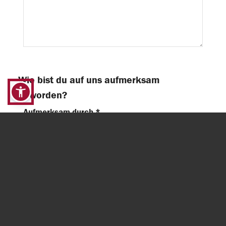
Wie bist du auf uns aufmerksam
geworden?
Aufmerksam durch *
Dokumente
Hier kannst du, wenn du willst, uns noch
Dokumente wie Zeugnisse, Lebenslauf, Referenzen,
etc. zu deiner Bewerbung mit hochladen.
+
Dateien anhängen