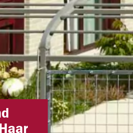
nd
Haar