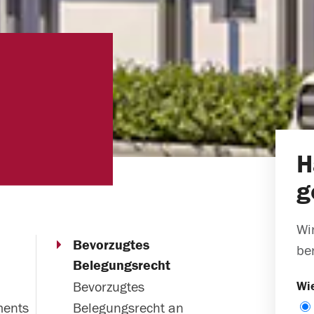
H
g
Wi
Bevorzugtes
be
Belegungsrecht
Bevorzugtes
Wie
ents,
Belegungsrecht an