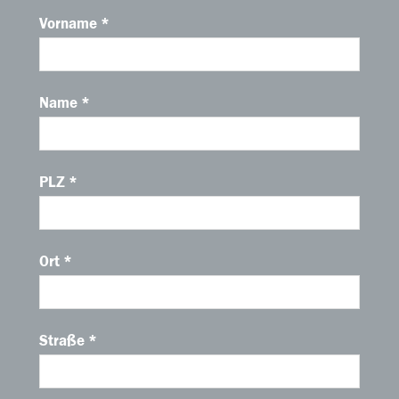
Vorname *
Name *
PLZ *
Ort *
Straße *